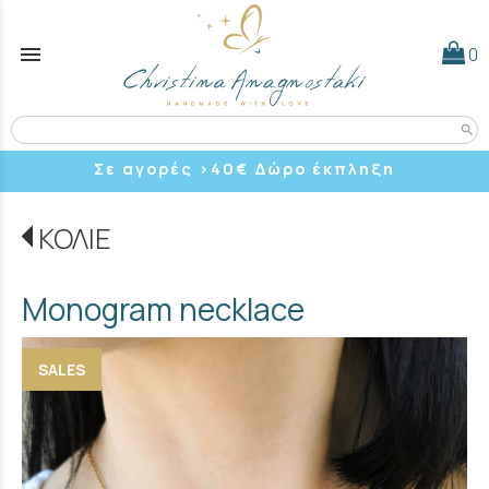
menu
0
search
Σε αγορές >40
€ Δώρο έκπληξη
ΚΟΛΙΕ
Monogram necklace
SALES