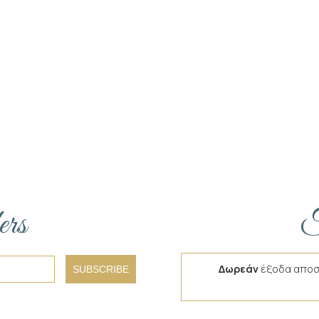
ers
F
Δωρεάν
έξοδα αποσ
SUBSCRIBE