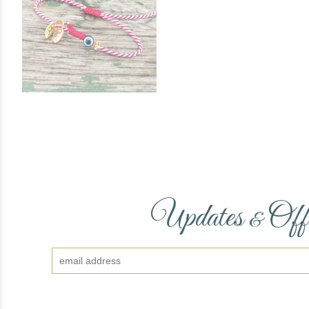
Updates
Off
&