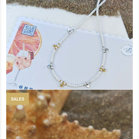
Phos necklace
17 €
(-12%)
15 €
SALES