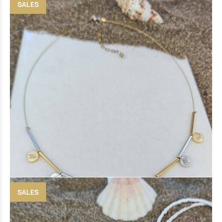
SALES
Coins necklace
17 €
(-12%)
15 €
SALES