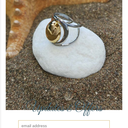
Round ring
12 €
(-42%)
7 €
Updates
Offers
&