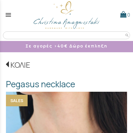
menu
0
search
Σε αγορές >40
€ Δώρο έκπληξη
ΚΟΛΙΕ
Pegasus necklace
SALES