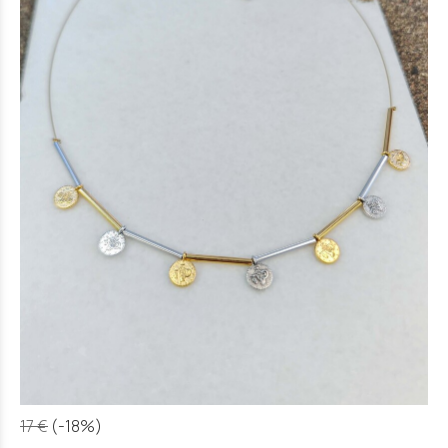
17 €
(-18%)