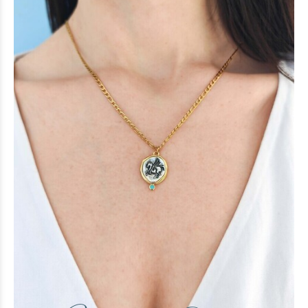
Pegasus necklace
20 €
(-25%)
15 €