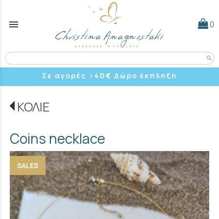
menu
0
search
Σε αγορές >40
€ Δώρο έκπληξη
ΚΟΛΙΕ
Coins necklace
SALES