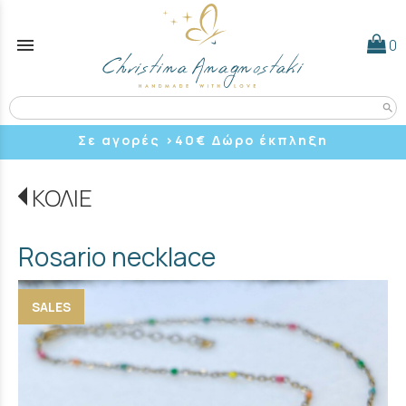
menu
0
search
Σε αγορές >40
€ Δώρο έκπληξη
ΚΟΛΙΕ
Rosario necklace
SALES