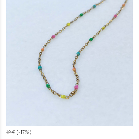
12 €
(-17%)