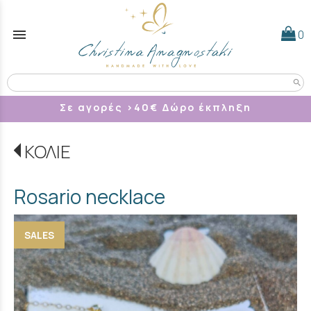
menu
0
search
Σε αγορές >40
€ Δώρο έκπληξη
ΚΟΛΙΕ
Rosario necklace
SALES