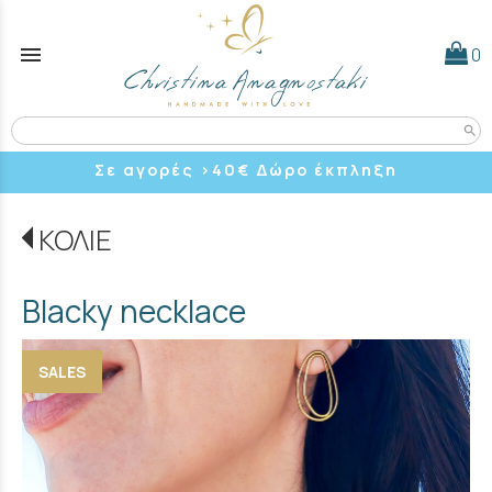
menu
0
search
Σε αγορές >40
€ Δώρο έκπληξη
ΚΟΛΙΕ
Blacky necklace
SALES