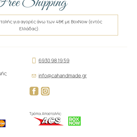
ree Shipping
τολής για αγορές άνω των 48€ με BoxNow (εντός
Ελλάδας).
6930 98 19 59
μής
info@cahandmade.gr
Τρόποι Αποστολής: