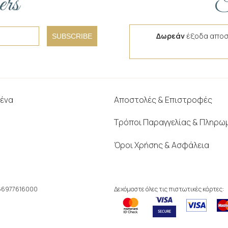
ers
F
Δωρεάν
έξοδα αποσ
SUBSCRIBE
μένα
Αποστολές & Επιστροφές
Τρόποι Παραγγελίας & Πληρω
Όροι Χρήσης & Ασφάλεια
166977616000
Δεχόμαστε όλες τις πιστωτικές κάρτες: