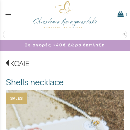
menu
0
search
Σε αγορές >40
€ Δώρο έκπληξη
ΚΟΛΙΕ
Shells necklace
SALES