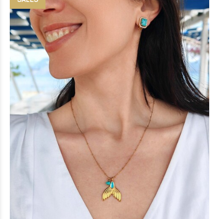
Ariel necklace
17 €
(-18%)
14 €