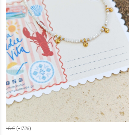
16 €
(-13%)