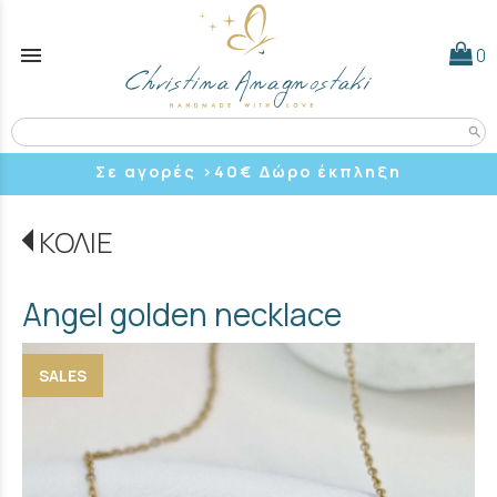
menu
0
search
Σε αγορές >40
€ Δώρο έκπληξη
ΚΟΛΙΕ
Angel golden necklace
SALES