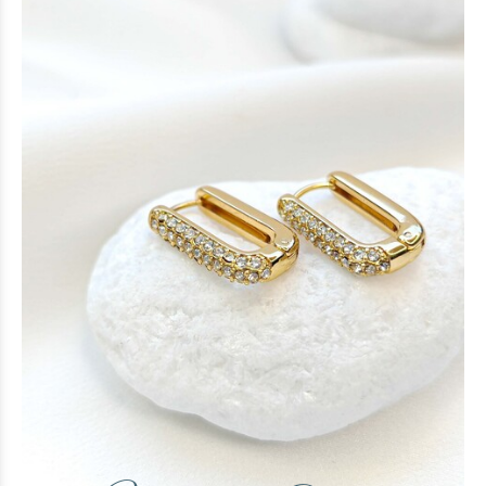
Square shinny earrings
12 €
(-33%)
8 €