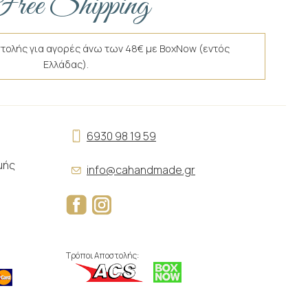
ree Shipping
τολής για αγορές άνω των 48€ με BoxNow (εντός
Ελλάδας).
6930 98 19 59
μής
info@cahandmade.gr
Τρόποι Αποστολής: