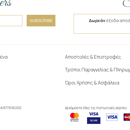
ers
F
Δωρεάν
έξοδα αποσ
SUBSCRIBE
μένα
Αποστολές & Επιστροφές
Τρόποι Παραγγελίας & Πληρω
Όροι Χρήσης & Ασφάλεια
166977616000
Δεχόμαστε όλες τις πιστωτικές κάρτες: