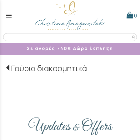
menu
0
search
Σε αγορές >40
€ Δώρο έκπληξη
Γούρια διακοσμητικά
Updates
Offers
&