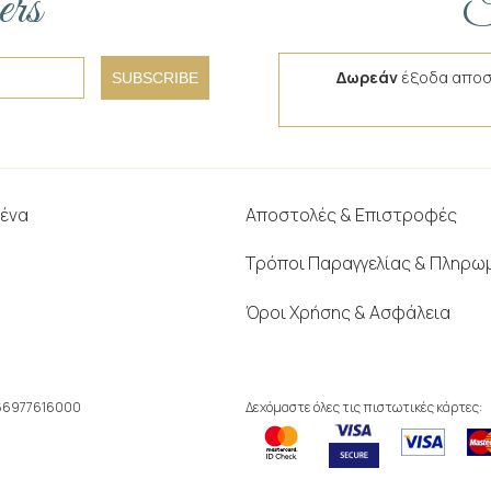
ers
F
Δωρεάν
έξοδα αποσ
SUBSCRIBE
μένα
Αποστολές & Επιστροφές
Τρόποι Παραγγελίας & Πληρω
Όροι Χρήσης & Ασφάλεια
166977616000
Δεχόμαστε όλες τις πιστωτικές κάρτες: