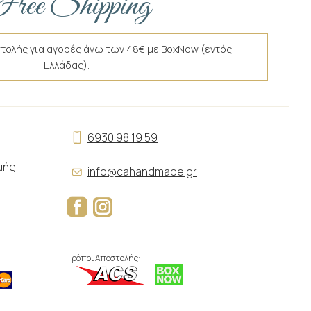
ree Shipping
τολής για αγορές άνω των 48€ με BoxNow (εντός
Ελλάδας).
6930 98 19 59
μής
info@cahandmade.gr
Τρόποι Αποστολής: