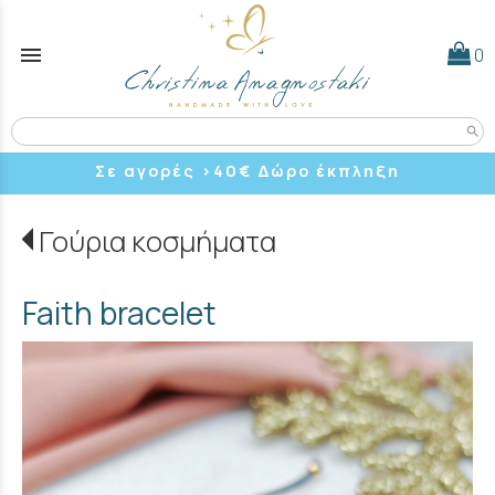
menu
0
search
Σε αγορές >40
€ Δώρο έκπληξη
Γούρια κοσμήματα
Faith bracelet