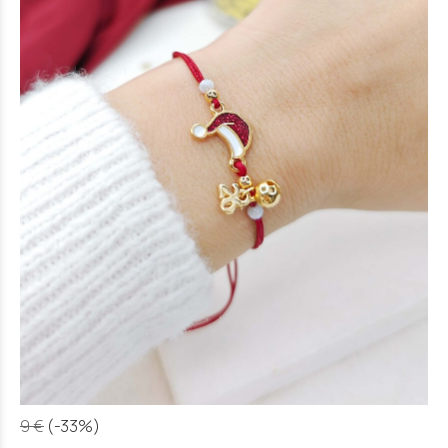
9 €
(-33%)