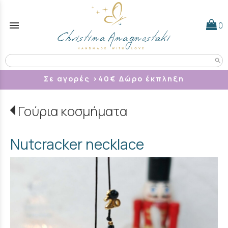
menu
0
search
Σε αγορές >40
€ Δώρο έκπληξη
Γούρια κοσμήματα
Nutcracker necklace