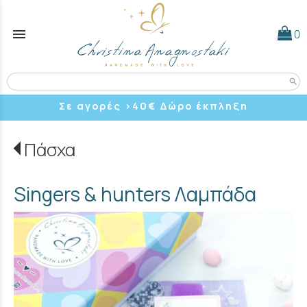
menu
0
search
Σε αγορές >40
€ Δώρο έκπληξη
Πάσχα
Singers & hunters Λαμπάδα