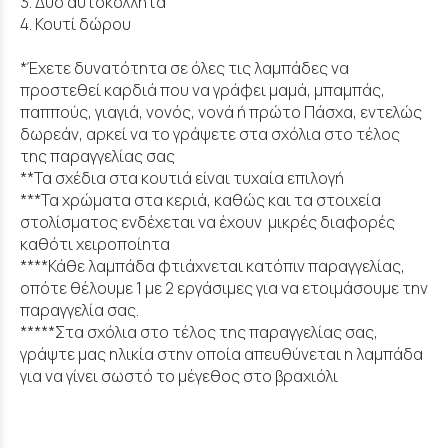
3. Δύο αυτοκόλλητα
4. Κουτί δώρου
*Έχετε δυνατότητα σε όλες τις λαμπάδες να
προστεθεί καρδιά που να γράφει μαμά, μπαμπάς,
παππούς, γιαγιά, νονός, νονά ή πρώτο Πάσχα, εντελώς
δωρεάν, αρκεί να το γράψετε στα σχόλια στο τέλος
της παραγγελίας σας
**Τα σχέδια στα κουτιά είναι τυχαία επιλογή
***Τα χρώματα στα κεριά, καθώς και τα στοιχεία
στολίσματος ενδέχεται να έχουν μικρές διαφορές
καθότι χειροποίητα
****Κάθε λαμπάδα φτιάχνεται κατόπιν παραγγελίας,
οπότε θέλουμε 1 με 2 εργάσιμες για να ετοιμάσουμε την
παραγγελία σας.
*****Στα σχόλια στο τέλος της παραγγελίας σας,
γράψτε μας ηλικία στην οποία απευθύνεται η λαμπάδα
για να γίνει σωστό το μέγεθος στο βραχιόλι