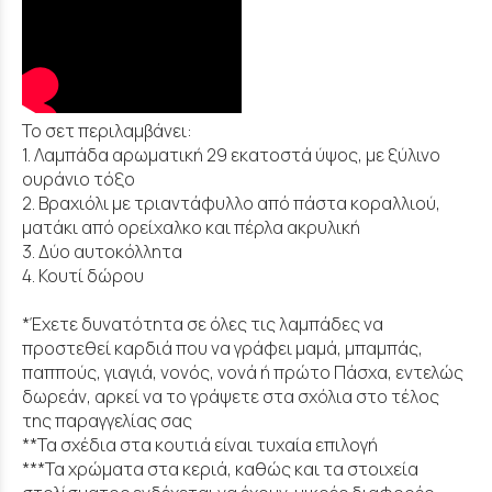
Το σετ περιλαμβάνει:
1. Λαμπάδα αρωματική 29 εκατοστά ύψος, με ξύλινο
ουράνιο τόξο
2. Βραχιόλι με τριαντάφυλλο από πάστα κοραλλιού,
ματάκι από ορείχαλκο και πέρλα ακρυλική
3. Δύο αυτοκόλλητα
4. Κουτί δώρου
*Έχετε δυνατότητα σε όλες τις λαμπάδες να
προστεθεί καρδιά που να γράφει μαμά, μπαμπάς,
παππούς, γιαγιά, νονός, νονά ή πρώτο Πάσχα, εντελώς
δωρεάν, αρκεί να το γράψετε στα σχόλια στο τέλος
της παραγγελίας σας
**Τα σχέδια στα κουτιά είναι τυχαία επιλογή
***Τα χρώματα στα κεριά, καθώς και τα στοιχεία