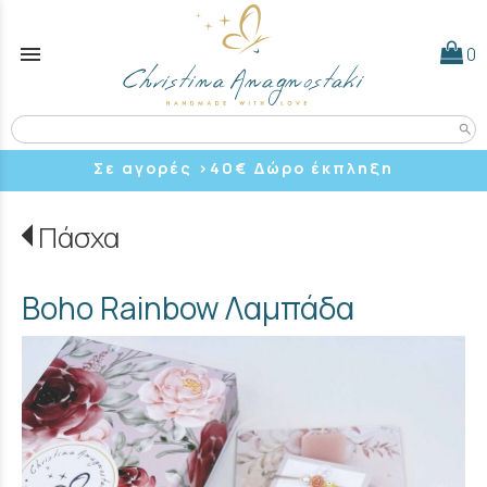
menu
0
search
Σε αγορές >40
€ Δώρο έκπληξη
Πάσχα
Boho Rainbow Λαμπάδα