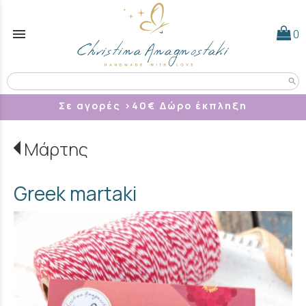
menu
0
search
Σε αγορές >40
€ Δώρο έκπληξη
Μάρτης
Greek martaki