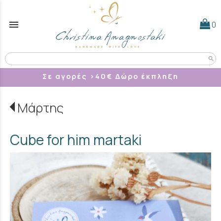
menu
0
search
Σε αγορές >40
€ Δώρο έκπληξη
Μάρτης
Cube for him martaki