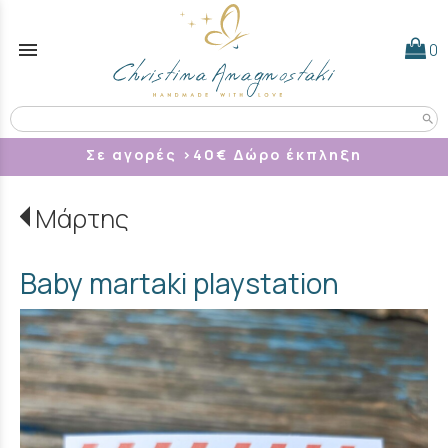
menu
0
search
Σε αγορές >40
€ Δώρο έκπληξη
Μάρτης
Baby martaki playstation