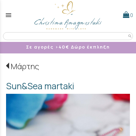
menu
0
search
Σε αγορές >40
€ Δώρο έκπληξη
Μάρτης
Sun&Sea martaki