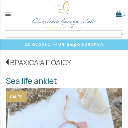
menu
0
search
Σε αγορές >40
€ Δώρο έκπληξη
ΒΡΑΧΙΟΛΙΑ ΠΟΔΙΟΥ
Sea life anklet
SALES