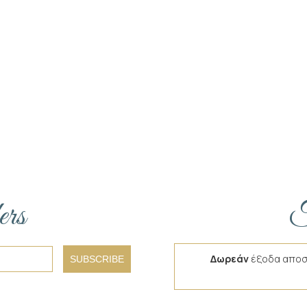
ers
F
Δωρεάν
έξοδα αποσ
SUBSCRIBE