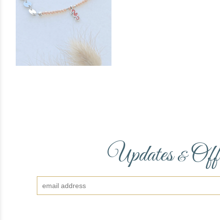
Updates
Off
&