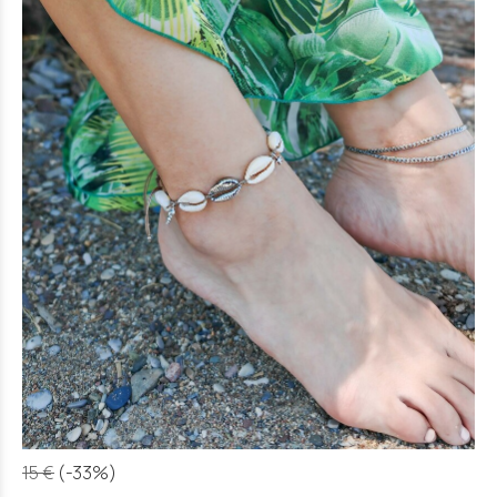
15 €
(-33%)