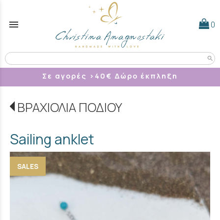
menu
0
search
Σε αγορές >40
€ Δώρο έκπληξη
ΒΡΑΧΙΟΛΙΑ ΠΟΔΙΟΥ
Sailing anklet
SALES