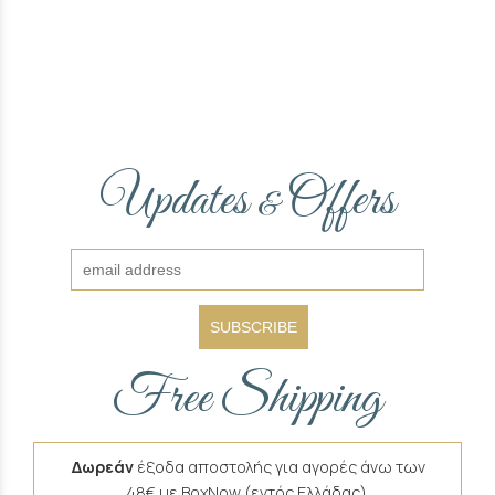
Updates
Offers
&
SUBSCRIBE
Free Shipping
Δωρεάν
έξοδα αποστολής για αγορές άνω των
48€ με BoxNow (εντός Ελλάδας).