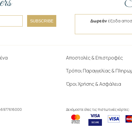
ers
F
Δωρεάν
έξοδα αποσ
SUBSCRIBE
μένα
Αποστολές & Επιστροφές
Τρόποι Παραγγελίας & Πληρω
Όροι Χρήσης & Ασφάλεια
166977616000
Δεχόμαστε όλες τις πιστωτικές κάρτες: