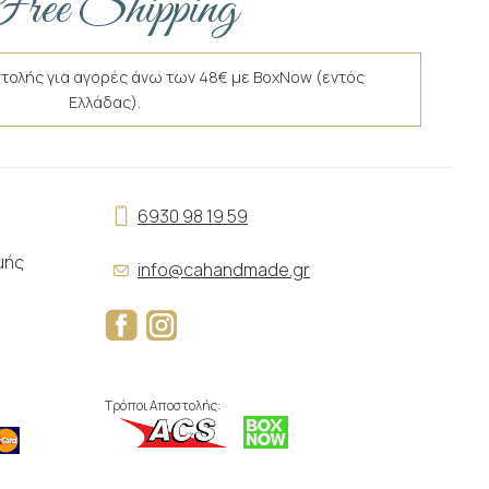
ree Shipping
τολής για αγορές άνω των 48€ με BoxNow (εντός
Ελλάδας).
6930 98 19 59
μής
info@cahandmade.gr
Τρόποι Αποστολής: