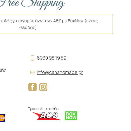
ree Shipping
τολής για αγορές άνω των 48€ με BoxNow (εντός
Ελλάδας).
6930 98 19 59
μής
info@cahandmade.gr
Τρόποι Αποστολής: