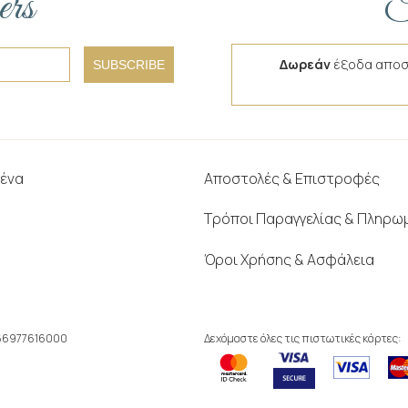
ers
F
Δωρεάν
έξοδα αποσ
SUBSCRIBE
μένα
Αποστολές & Επιστροφές
Τρόποι Παραγγελίας & Πληρω
Όροι Χρήσης & Ασφάλεια
166977616000
Δεχόμαστε όλες τις πιστωτικές κάρτες: