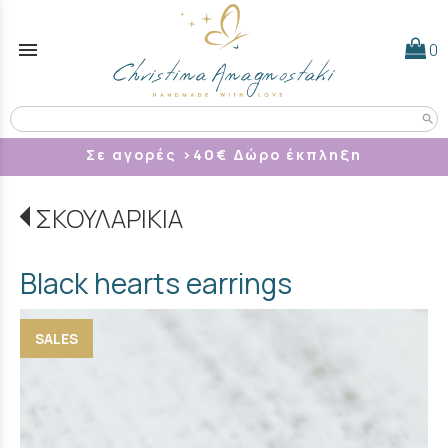
menu
0
search
Σε αγορές >40
€ Δώρο έκπληξη
ΣΚΟΥΛΑΡΙΚΙΑ
Black hearts earrings
SALES