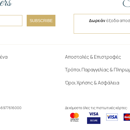
ers
F
Δωρεάν
έξοδα αποσ
SUBSCRIBE
μένα
Αποστολές & Επιστροφές
Τρόποι Παραγγελίας & Πληρω
Όροι Χρήσης & Ασφάλεια
166977616000
Δεχόμαστε όλες τις πιστωτικές κάρτες: