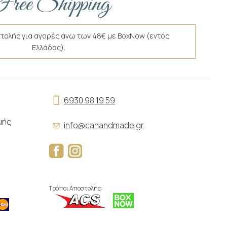
ree Shipping
τολής για αγορές άνω των 48€ με BoxNow (εντός
Ελλάδας).
6930 98 19 59
μής
info@cahandmade.gr
Τρόποι Αποστολής: