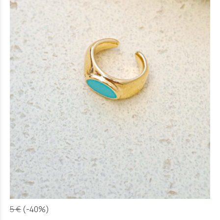
5 €
(-40%)