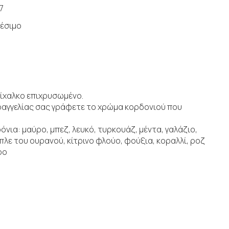
7
έσιμο
ίχαλκο επιχρυσωμένο.
ραγγελίας σας γράφετε το χρώμα κορδονιού που
ια: μαύρο, μπεζ, λευκό, τυρκουάζ, μέντα, γαλάζιο,
μπλε του ουρανού, κίτρινο φλούο, φούξια, κοραλλί, ροζ
ρο