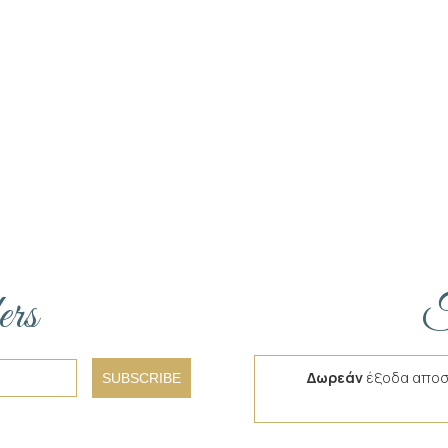
ers
F
Δωρεάν
έξοδα αποσ
SUBSCRIBE