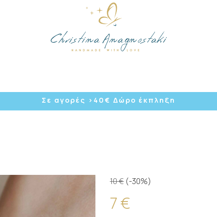
/
Σε αγορές >40
€ Δώρο έκπληξη
10 €
(-30%)
7 €