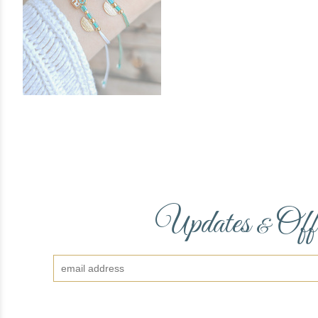
Updates
Off
&