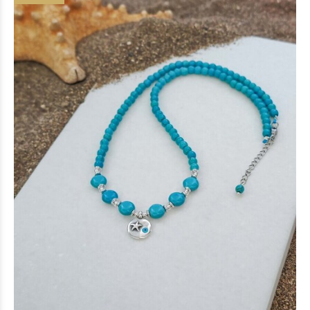
Blue lake necklace
20 €
(-15%)
17 €